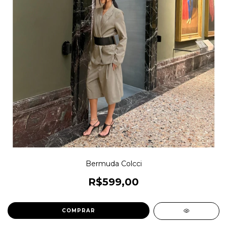
Bermuda Colcci
R$599,00
COMPRAR