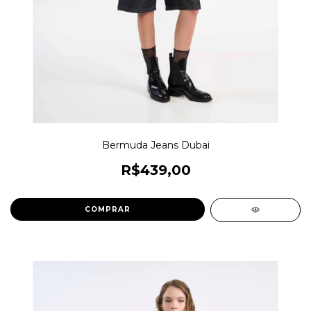
Bermuda Jeans Dubai
R$439,00
COMPRAR