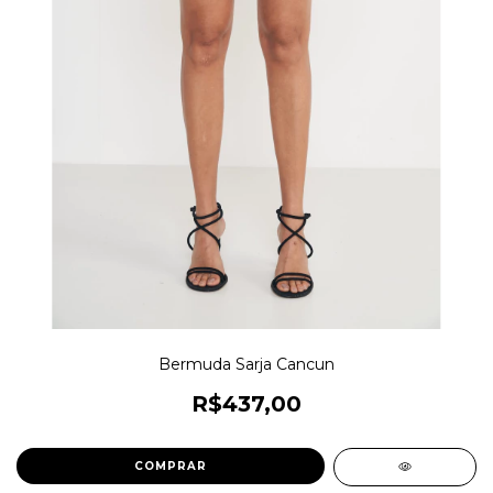
Bermuda Sarja Cancun
R$437,00
COMPRAR