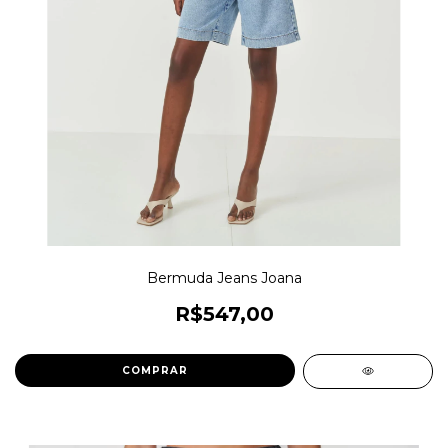
Bermuda Jeans Joana
R$547,00
COMPRAR