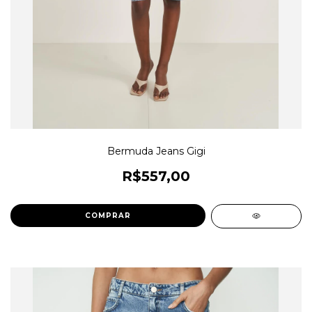
Bermuda Jeans Gigi
R$557,00
COMPRAR