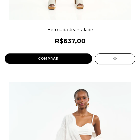
Bermuda Jeans Jade
R$637,00
COMPRAR