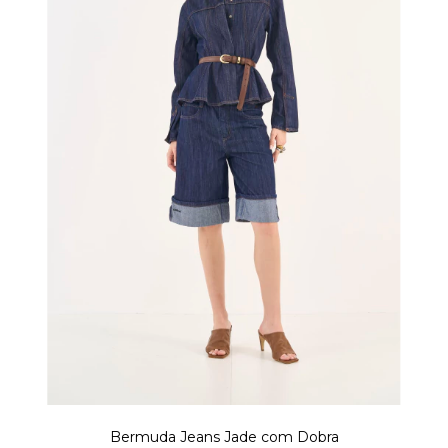
Bermuda Jeans Jade com Dobra