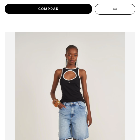
COMPRAR