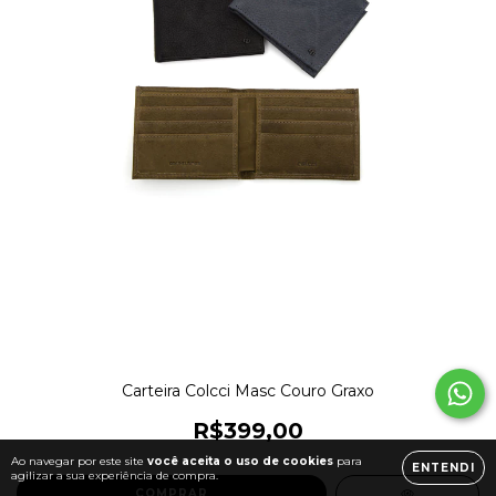
Carteira Colcci Masc Couro Graxo
R$399,00
Ao navegar por este site
você aceita o uso de cookies
para
ENTENDI
agilizar a sua experiência de compra.
COMPRAR